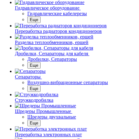
Гидравлическое оборудование
Гидравлические кабелерезы
Еще
Переработка радиаторов кондиционеров
Разделка теплообменников, ершей
Дробилки, Сепараторы для кабеля
Дробилки, Сепараторы
Еще
Сепараторы
Воздушно-вибрационные сепараторы
Еще
Стружкодробилка
Шредеры Промышленные
Шредеры двухвальные
Еще
Переработка электронных плат