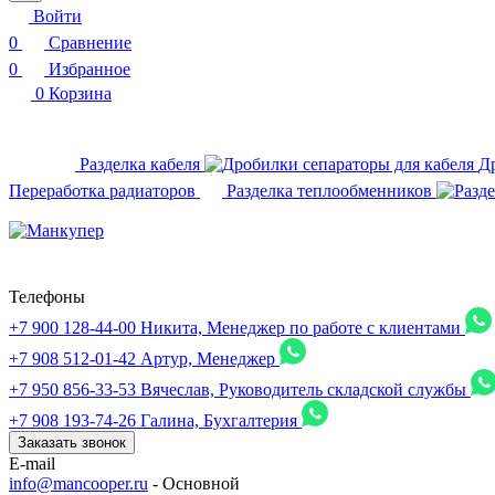
Войти
0
Сравнение
0
Избранное
0
Корзина
Разделка кабеля
Д
Переработка радиаторов
Разделка теплообменников
Телефоны
+7 900 128-44-00
Никита, Менеджер по работе с клиентами
+7 908 512-01-42
Артур, Менеджер
+7 950 856-33-53
Вячеслав, Руководитель складской службы
+7 908 193-74-26
Галина, Бухгалтерия
Заказать звонок
E-mail
info@mancooper.ru
- Основной