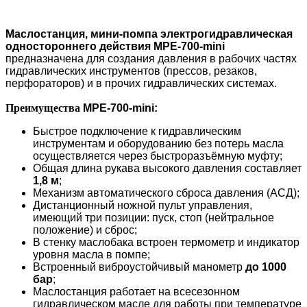
Маслостанция, мини-помпа электрогидравлическая
одностороннего действия MPE-700-mini
предназначена для создания давления в рабочих частях
гидравлических инструментов (прессов, резаков,
перфораторов) и в прочих гидравлических системах.
Преимущества
MPE-700-mini:
Быстрое подключение к гидравлическим
инструментам и оборудованию без потерь масла
осуществляется через быстроразъёмную муфту;
Общая длина рукава высокого давления составляет
1,8 м
;
Механизм автоматического сброса давления (АСД);
Дистанционный ножной пульт управления,
имеющий три позиции: пуск, стоп (нейтральное
положение) и сброс;
В стенку маслобака встроен термометр и индикатор
уровня маcла в помпе;
Встроенный виброустойчивый манометр
до 1000
бар
;
Маслостанция работает на всесезонном
гидравлическом масле для работы при температуре