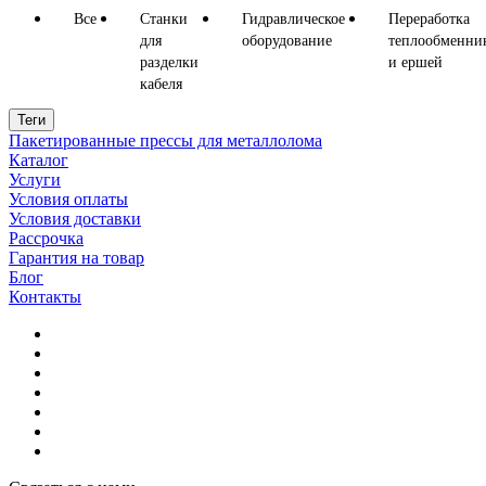
Все
Станки
Гидравлическое
Переработка
для
оборудование
теплообменни
разделки
и ершей
кабеля
Теги
Пакетированные прессы для металлолома
Каталог
Пакетированные прессы
Услуги
Условия оплаты
Условия доставки
Рассрочка
Гарантия на товар
Блог
Контакты