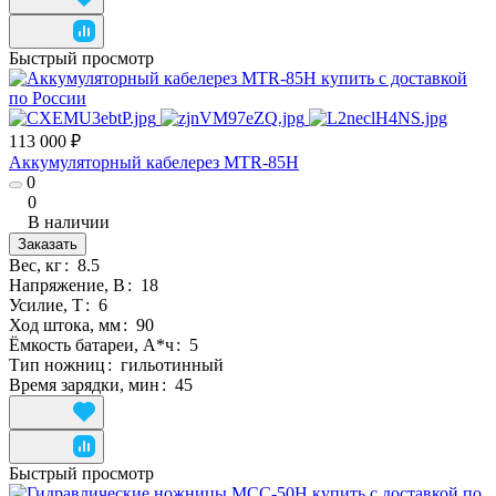
Быстрый просмотр
113 000 ₽
Аккумуляторный кабелерез MTR-85H
0
0
В наличии
Заказать
Вес, кг
:
8.5
Напряжение, В
:
18
Усилие, Т
:
6
Ход штока, мм
:
90
Ёмкость батареи, А*ч
:
5
Тип ножниц
:
гильотинный
Время зарядки, мин
:
45
Быстрый просмотр