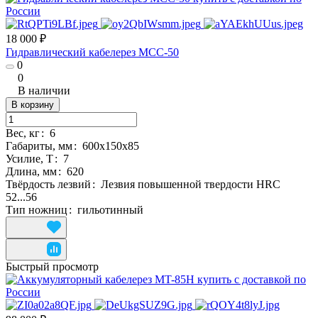
18 000 ₽
Гидравлический кабелерез MCC-50
0
0
В наличии
В корзину
Вес, кг
:
6
Габариты, мм
:
600х150х85
Усилие, Т
:
7
Длина, мм
:
620
Твёрдость лезвий
:
Лезвия повышенной твердости HRC
52...56
Тип ножниц
:
гильотинный
Быстрый просмотр