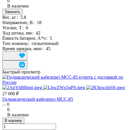
0
В наличии
Заказать
Вес, кг
:
5.8
Напряжение, В
:
18
Усилие, Т
:
6
Ход штока, мм
:
42
Ёмкость батареи, А*ч
:
5
Тип ножниц
:
гильотинный
Время зарядки, мин
:
45
Быстрый просмотр
27 000 ₽
Гидравлический кабелерез MCC-85
0
0
В наличии
В корзину