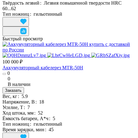
Твёрдость лезвий
:
Лезвия повышенной твердости HRC
60...62
Тип ножниц
:
гильотинный
Быстрый просмотр
100 000 ₽
Аккумуляторный кабелерез MTR-50H
0
0
В наличии
Заказать
Вес, кг
:
5.9
Напряжение, В
:
18
Усилие, Т
:
7
Ход штока, мм
:
52
Ёмкость батареи, А*ч
:
5
Тип ножниц
:
гильотинный
Время зарядки, мин
:
45