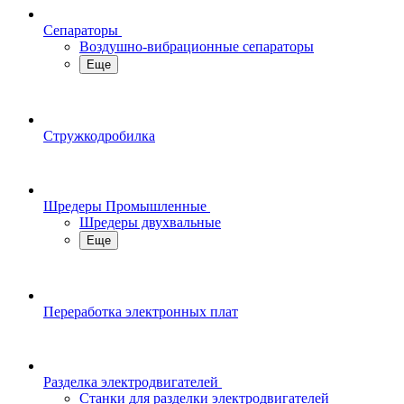
Сепараторы
Воздушно-вибрационные сепараторы
Еще
Стружкодробилка
Шредеры Промышленные
Шредеры двухвальные
Еще
Переработка электронных плат
Разделка электродвигателей
Станки для разделки электродвигателей