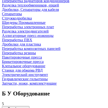
Переработка радиаторов кондиционеров
Разделка теплообменников, ершей
Дробилки, Сепараторы для кабеля
Сепараторы
Стружкодробилка
Шредеры Промышленные
Переработка электронных плат
Разделка электродвигателей
Аллигаторные пресс-ножницы
Переработка ПВХ
Дробилки для пластика
Переработка композитных панелей
Переработка резины
Пакетировочные пресса
Брикетировочные пресса
Клепальное оборудование
Станки для обжима РВД
Электрический инструмент
Гидравлические гильотины
Запчасти, ножи, комплектующие
Б У Оборудование
5