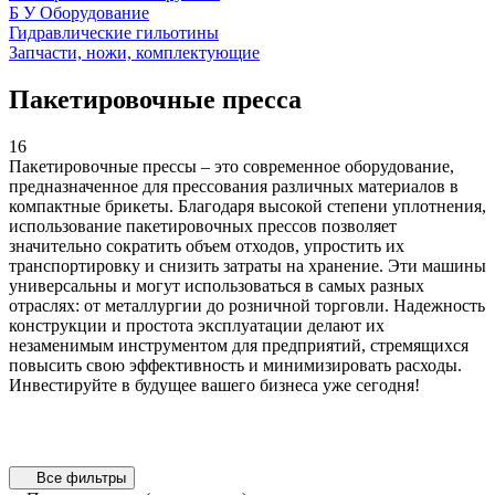
Б У Оборудование
Гидравлические гильотины
Запчасти, ножи, комплектующие
Пакетировочные пресса
16
Пакетировочные прессы – это современное оборудование,
предназначенное для прессования различных материалов в
компактные брикеты. Благодаря высокой степени уплотнения,
использование пакетировочных прессов позволяет
значительно сократить объем отходов, упростить их
транспортировку и снизить затраты на хранение. Эти машины
универсальны и могут использоваться в самых разных
отраслях: от металлургии до розничной торговли. Надежность
конструкции и простота эксплуатации делают их
незаменимым инструментом для предприятий, стремящихся
Горизонтальные пакетировочные пресса
Вертикальные пакетировочные пресса
повысить свою эффективность и минимизировать расходы.
6 товаров
10 товаров
Инвестируйте в будущее вашего бизнеса уже сегодня!
Все фильтры