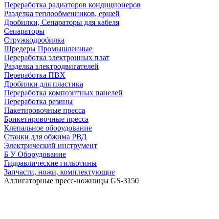
Переработка радиаторов кондиционеров
Разделка теплообменников, ершей
Дробилки, Сепараторы для кабеля
Сепараторы
Стружкодробилка
Шредеры Промышленные
Переработка электронных плат
Разделка электродвигателей
Переработка ПВХ
Дробилки для пластика
Переработка композитных панелей
Переработка резины
Пакетировочные пресса
Брикетировочные пресса
Клепальное оборудование
Станки для обжима РВД
Электрический инструмент
Б У Оборудование
Гидравлические гильотины
Запчасти, ножи, комплектующие
Аллигаторные пресс-ножницы GS-3150