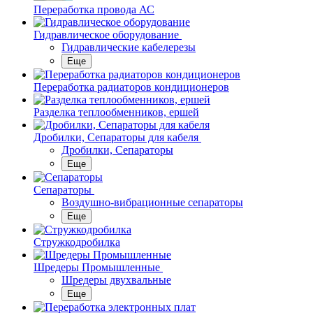
Переработка провода АС
Гидравлическое оборудование
Гидравлические кабелерезы
Еще
Переработка радиаторов кондиционеров
Разделка теплообменников, ершей
Дробилки, Сепараторы для кабеля
Дробилки, Сепараторы
Еще
Сепараторы
Воздушно-вибрационные сепараторы
Еще
Стружкодробилка
Шредеры Промышленные
Шредеры двухвальные
Еще