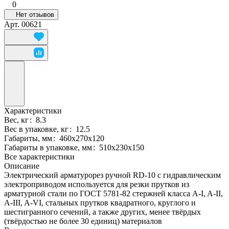
0
Нет отзывов
Арт.
00621
Характеристики
Вес, кг
:
8.3
Вес в упаковке, кг
:
12.5
Габариты, мм
:
460х270х120
Габариты в упаковке, мм
:
510x230x150
Все характеристики
Описание
Электрический арматурорез ручной RD-10 с гидравлическим
электроприводом используется для резки прутков из
арматурной стали по ГОСТ 5781-82 стержней класса A-I, A-II,
A-III, A-VI, стальных прутков квадратного, круглого и
шестигранного сечений, а также других, менее твёрдых
(твёрдостью не более 30 единиц) материалов