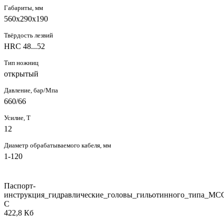
Габариты, мм
560х290х190
Твёрдость лезвий
HRC 48...52
Тип ножниц
открытый
Давление, бар/Мпа
660/66
Усилие, Т
12
Диаметр обрабатываемого кабеля, мм
1-120
Паспорт-
инструкция_гидравлические_головы_гильотинного_типа_MC
C
422,8 Кб