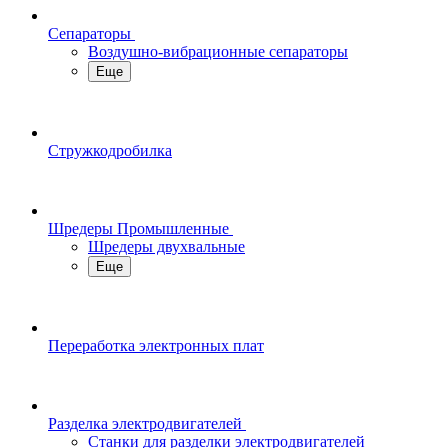
Сепараторы
Воздушно-вибрационные сепараторы
Еще
Стружкодробилка
Шредеры Промышленные
Шредеры двухвальные
Еще
Переработка электронных плат
Разделка электродвигателей
Станки для разделки электродвигателей