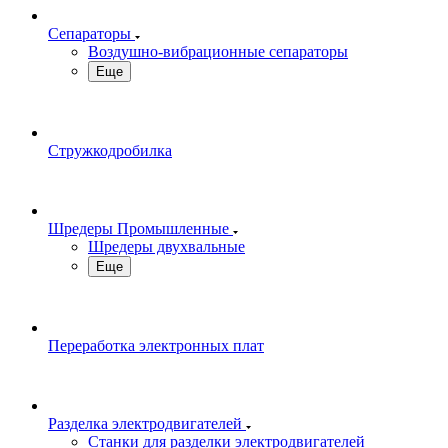
Сепараторы
Воздушно-вибрационные сепараторы
Еще
Стружкодробилка
Шредеры Промышленные
Шредеры двухвальные
Еще
Переработка электронных плат
Разделка электродвигателей
Станки для разделки электродвигателей