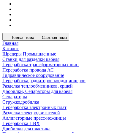
Темная тема
Светлая тема
Главная
Каталог
Шредеры Промышленные
Станки для разделки кабеля
Переработка трансформаторных шин
Переработка провода АС
Гидравлическое оборудование
Переработка радиаторов кондиционеров
Разделка теплообменников, ершей
Дробилки, Сепараторы для кабеля
Сепараторы
Стружкодробилка
Переработка электронных плат
Разделка электродвигателей
Аллигаторные пресс-ножницы
Переработка ПВХ
Дробилки для пластика