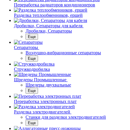
Переработка радиаторов кондиционеров
Разделка теплообменников, ершей
Дробилки, Сепараторы для кабеля
Дробилки, Сепараторы
Еще
Сепараторы
Воздушно-вибрационные сепараторы
Еще
Стружкодробилка
Шредеры Промышленные
Шредеры двухвальные
Еще
Переработка электронных плат
Разделка электродвигателей
Станки для разделки электродвигателей
Еще