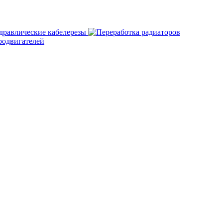
дравлические кабелерезы
родвигателей