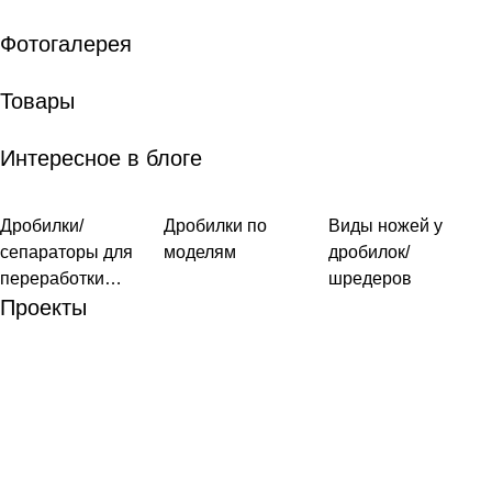
Фотогалерея
Товары
Интересное в блоге
Дробилки/
Дробилки/
Дробилки по
Дробилки/
Виды ножей у
Дробилки/
сепараторы
сепараторы
сепараторы
сепараторы для
моделям
дробилок/
переработки
шредеров
кабеля
Проекты