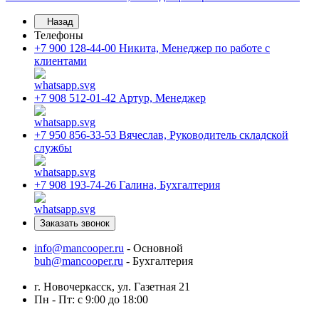
Назад
Телефоны
+7 900 128-44-00
Никита, Менеджер по работе с
клиентами
+7 908 512-01-42
Артур, Менеджер
+7 950 856-33-53
Вячеслав, Руководитель складской
службы
+7 908 193-74-26
Галина, Бухгалтерия
Заказать звонок
info@mancooper.ru
- Основной
buh@mancooper.ru
- Бухгалтерия
г. Новочеркасск, ул. Газетная 21
Пн - Пт: с 9:00 до 18:00