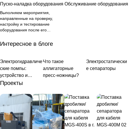
Пуско-наладка оборудования
Обслуживание оборудования
Выполняем мероприятия,
направленные на проверку,
настройку и тестирование
оборудования после его
установки на объекте. Цель этих
работ — гарантировать
Интересное в блоге
безопасную и стабильную
эксплуатацию оборудования в
дальнейшем.
Электрогидравличе
Гидравлическое
Что такое
Аллигаторные
Электростатически
Дробилки/
оборудование
пресс-ножницы
сепараторы
ские помпы:
аллигаторные
е сепараторы
устройство и
пресс-ножницы?
принцип работы
Проекты