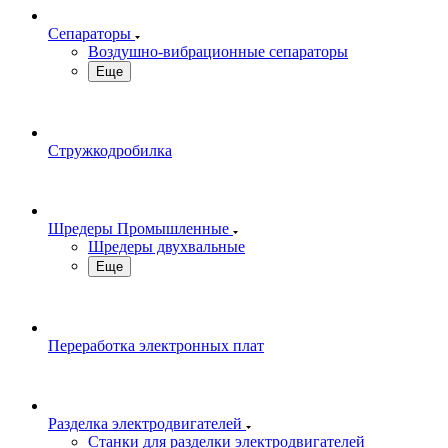
Сепараторы
Воздушно-вибрационные сепараторы
Еще
Стружкодробилка
Шредеры Промышленные
Шредеры двухвальные
Еще
Переработка электронных плат
Разделка электродвигателей
Станки для разделки электродвигателей