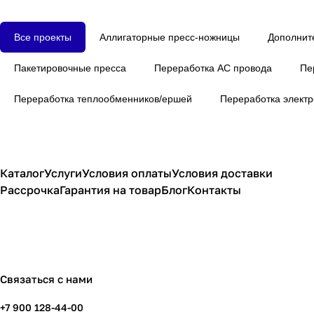
Все проекты
Аллигаторные пресс-ножницы
Дополнит
Пакетировочные пресса
Переработка АС провода
Пе
Переработка теплообменников/ершей
Переработка электр
Каталог
Услуги
Условия оплаты
Условия доставки
Рассрочка
Гарантия на товар
Блог
Контакты
Связаться с нами
+7 900 128-44-00